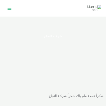
خطي
لى
لمحتوى
شركاء النجاح
شكراً عملاء مام باك شكراً شركاء النجاح