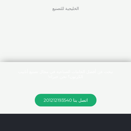
الخليجية للتصنيع
تبحث عن أفضل الخامات الصناعية في مجال تصنيع أنابيب
الكرتون؟ نحن خبراء!
اتصل بنا 201212193540