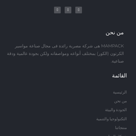
T
Y
F
w
o
a
i
u
c
t
t
e
t
u
b
e
b
o
r
e
o
k
من نحن
-
f
MAMPACK هى شركة مصرية رائدة فى مجال صناعة مواسير
الكرتون (الكور) بمختلف أنواعه ومواصفاته ولكن بجودة عالمية ودقة
صناعية.
القائمة
الرثيسية
من نحن
الجودة والبيئة
التكنولوجيا والتنمية
منتجاتنا