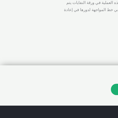
ذه العملية في ورقة النفايات يتم
يدها ، مما يجعل Mampack في خط المواجهة لدورها في إعادة