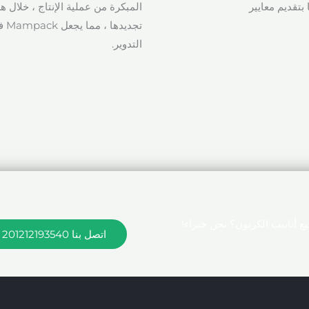
بتقديم معايير
المبكرة من عملية الإنتاج ، خلال ه
تجد
التدوير.
أنابيب الكرتون؟ نحن خبراء!
اتصل بنا 201212193540