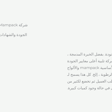
شركة Mampack
الجودة والشهادات
لية الجودة. بفضل الخبرة المدمجة ،
ركة تلبية أعلى معايير الجودة
، بما يتوافق مع لوائح UNI EN ISO 9001. يمكن تخصيص اللوحة الأساسية mampack والألواح
رطوبة ، إلخ. كل هذا يسمح لـ
لى طلب العميل ثم تخضع لكثير من
 في حالة وجود كميات كبيرة.